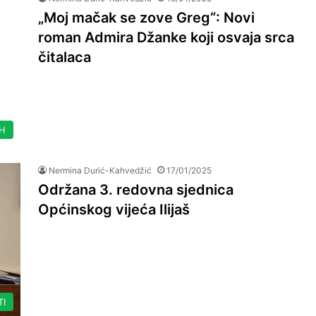
„Moj mačak se zove Greg“: Novi
roman Admira Džanke koji osvaja srca
čitalaca
IH
Nermina Durić-Kahvedžić
17/01/2025
Održana 3. redovna sjednica
Općinskog vijeća Ilijaš
TI