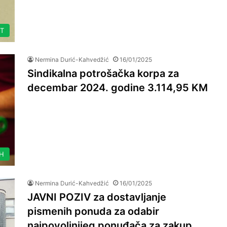
ET
Nermina Durić-Kahvedžić
16/01/2025
Sindikalna potrošačka korpa za
decembar 2024. godine 3.114,95 KM
IH
Nermina Durić-Kahvedžić
16/01/2025
JAVNI POZIV za dostavljanje
pismenih ponuda za odabir
najpovoljnijeg ponuđača za zakup