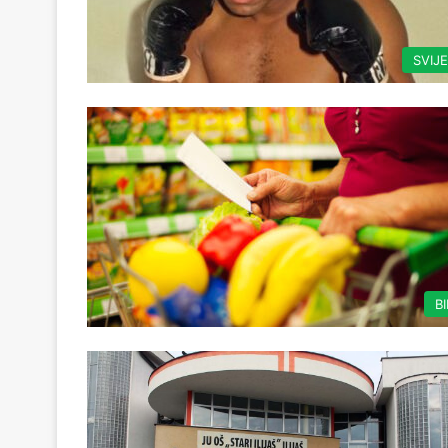
SVIJ
B