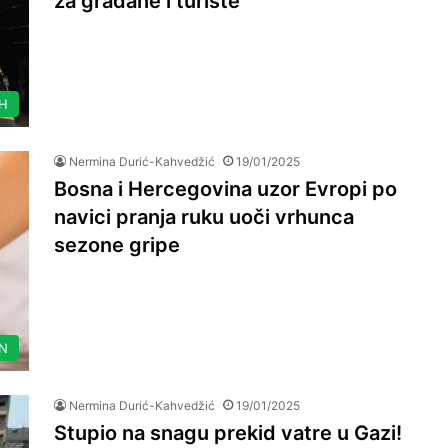
za građane i turiste
IH
Nermina Durić-Kahvedžić
19/01/2025
Bosna i Hercegovina uzor Evropi po
navici pranja ruku uoči vrhunca
sezone gripe
N
Nermina Durić-Kahvedžić
19/01/2025
Stupio na snagu prekid vatre u Gazi!