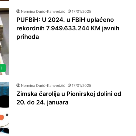
Nermina Durić-Kahvedžić
17/01/2025
PUFBiH: U 2024. u FBiH uplaćeno
rekordnih 7.949.633.244 KM javnih
prihoda
IH
Nermina Durić-Kahvedžić
17/01/2025
Zimska čarolija u Pionirskoj dolini od
20. do 24. januara