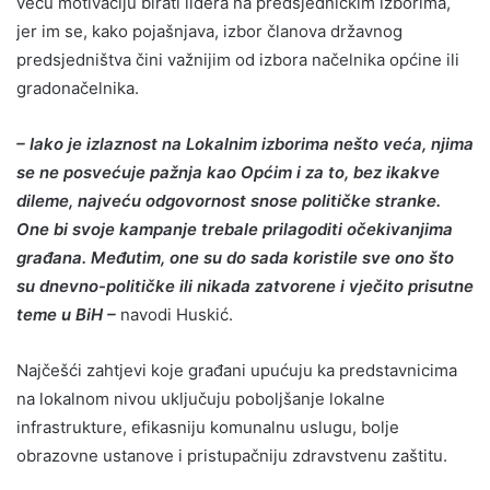
veću motivaciju birati lidera na predsjedničkim izborima,
jer im se, kako pojašnjava, izbor članova državnog
predsjedništva čini važnijim od izbora načelnika općine ili
gradonačelnika.
– Iako je izlaznost na Lokalnim izborima nešto veća, njima
se ne posvećuje pažnja kao Općim i za to, bez ikakve
dileme, najveću odgovornost snose političke stranke.
One bi svoje kampanje trebale prilagoditi očekivanjima
građana. Međutim, one su do sada koristile sve ono što
su dnevno-političke ili nikada zatvorene i vječito prisutne
teme u BiH –
navodi Huskić.
Najčešći zahtjevi koje građani upućuju ka predstavnicima
na lokalnom nivou uključuju poboljšanje lokalne
infrastrukture, efikasniju komunalnu uslugu, bolje
obrazovne ustanove i pristupačniju zdravstvenu zaštitu.