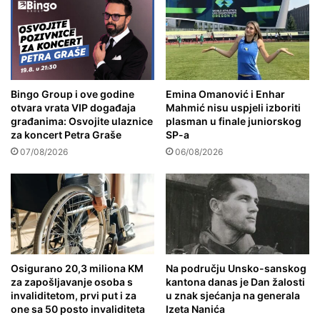
Bingo Group i ove godine
Emina Omanović i Enhar
otvara vrata VIP događaja
Mahmić nisu uspjeli izboriti
građanima: Osvojite ulaznice
plasman u finale juniorskog
za koncert Petra Graše
SP-a
07/08/2026
06/08/2026
Osigurano 20,3 miliona KM
Na području Unsko-sanskog
za zapošljavanje osoba s
kantona danas je Dan žalosti
invaliditetom, prvi put i za
u znak sjećanja na generala
one sa 50 posto invaliditeta
Izeta Nanića