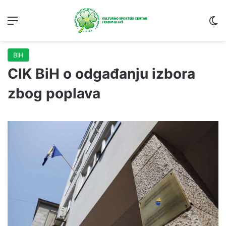
Menu
S
BIH
CIK BiH o odgađanju izbora
zbog poplava