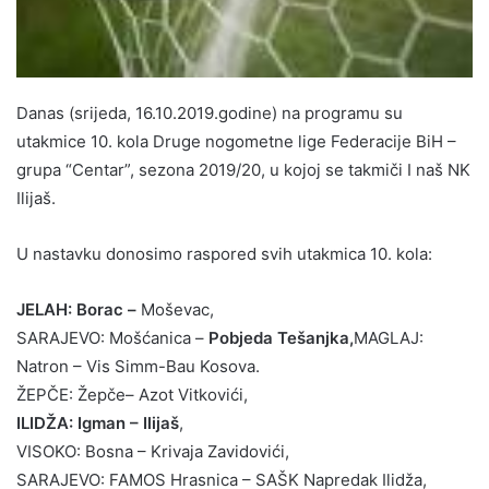
Danas (srijeda, 16.10.2019.godine) na programu su
utakmice 10. kola Druge nogometne lige Federacije BiH –
grupa “Centar”, sezona 2019/20, u kojoj se takmiči I naš NK
Ilijaš.
U nastavku donosimo raspored svih utakmica 10. kola:
JELAH: Borac
–
Moševac,
SARAJEVO: Mošćanica –
Pobjeda Tešanjka,
MAGLAJ:
Natron – Vis Simm-Bau Kosova.
ŽEPČE: Žepče– Azot Vitkovići,
ILIDŽA: Igman – Ilijaš
,
VISOKO: Bosna – Krivaja Zavidovići,
SARAJEVO: FAMOS Hrasnica – SAŠK Napredak Ilidža,