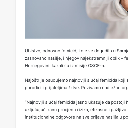
Ubistvo, odnosno femicid, koje se dogodilo u Saraj
zasnovano nasilje, i njegov najekstremniji oblik – fem
Hercegovini, kazali su iz misije OSCE-a.
Najoštrije osuđujemo najnoviji slučaj femicida koji
porodici i prijateljima žrtve. Pozivamo nadležne org
“Najnoviji slučaj femicida jasno ukazuje da postoj
uključujući ranu procjenu rizika, efikasne i pažljiv
institucionalne odgovore na sve prijave nasilja u po