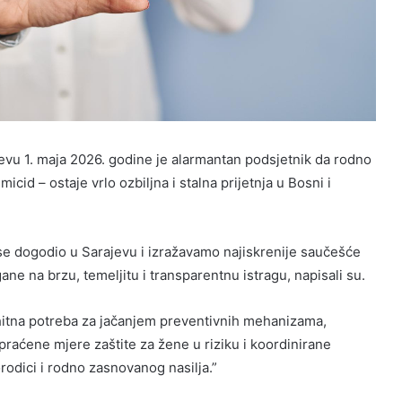
evu 1. maja 2026. godine je alarmantan podsjetnik da rodno
icid – ostaje vrlo ozbiljna i stalna prijetnja u Bosni i
 se dogodio u Sarajevu i izražavamo najiskrenije saučešće
ane na brzu, temeljitu i transparentnu istragu, napisali su.
i hitna potreba za jačanjem preventivnih mehanizama,
o praćene mjere zaštite za žene u riziku i koordinirane
rodici i rodno zasnovanog nasilja.”