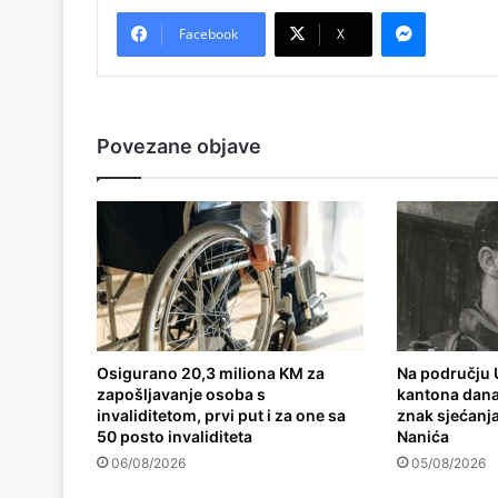
Messenger
Facebook
X
Povezane objave
Osigurano 20,3 miliona KM za
Na području
zapošljavanje osoba s
kantona danas
invaliditetom, prvi put i za one sa
znak sjećanja
50 posto invaliditeta
Nanića
06/08/2026
05/08/2026