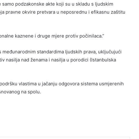
e samo podzakonske akte koji su u skladu s ljudskim
ja pravne okvire pretvara u neposrednu i efikasnu zaštitu
nalne kaznene i druge mjere protiv počinilaca.”
s međunarodnim standardima ljudskih prava, uključujući
v nasilja nad ženama i nasilja u porodici (Istanbulska
 podršku vlastima u jačanju odgovora sistema usmjerenih
zasnovanog na spolu.