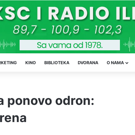
KETING
KINO
BIBLIOTEKA
DVORANA
O NAMA
a ponovo odron:
orena