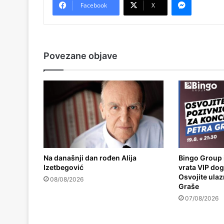
Facebook
X
Povezane objave
Na današnji dan rođen Alija
Bingo Group 
Izetbegović
vrata VIP do
Osvojite ulaz
08/08/2026
Graše
07/08/2026