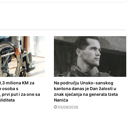
,3 miliona KM za
Na području Unsko-sanskog
e osoba s
kantona danas je Dan žalosti u
 prvi put i za one sa
znak sjećanja na generala Izeta
liditeta
Nanića
05/08/2026