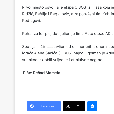
Prvo mjesto osvojila je ekipa CIBOS iz Ilijaša koja je
Ridžić, Bešlija i Beganović, a za poraženi tim Kahr
Podlugovi.
Pehar za fer plej dodijeljen je timu Auto otpad ADIJ
Specijalni žiri sastavljen od eminentnih trenera, sp
igrača Alena Šabića (CIBOS),najbolji golman je Adin
su također dobili vrijedne i atraktivne nagrade.
Piše: Rešad Ma
Messenger
Facebook
X