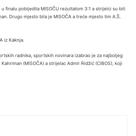
 u finalu pobijedila MISOČU rezultatom 3:1 a strijelci su bili
iman. Drugo mjesto bila je MISOČA a treće mjesto tim A.Š.
A iz Kaknja.
ortskih radnika, sportskih novinara izabrao je za najboljeg
 Kahriman (MISOČA) a strijelac Admir Ridžić (CIBOS), koji
mela