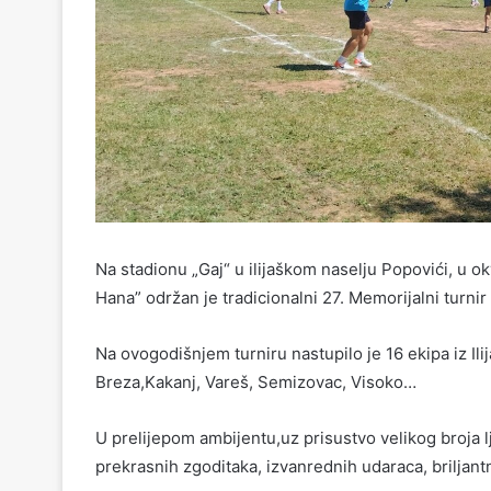
Na stadionu „Gaj“ u ilijaškom naselju Popovići, u 
Hana” održan je tradicionalni 27. Memorijalni turni
Na ovogodišnjem turniru nastupilo je 16 ekipa iz Ili
Breza,Kakanj, Vareš, Semizovac, Visoko…
U prelijepom ambijentu,uz prisustvo velikog broja l
prekrasnih zgoditaka, izvanrednih udaraca, brilja