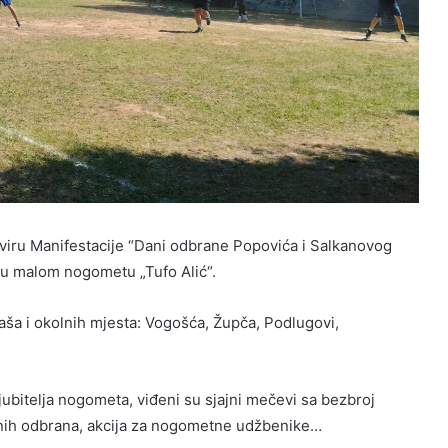
okviru Manifestacije “Dani odbrane Popovića i Salkanovog
r u malom nogometu „Tufo Alić“.
jaša i okolnih mjesta: Vogošća, Župča, Podlugovi,
jubitelja nogometa, viđeni su sjajni mečevi sa bezbroj
ntnih odbrana, akcija za nogometne udžbenike…