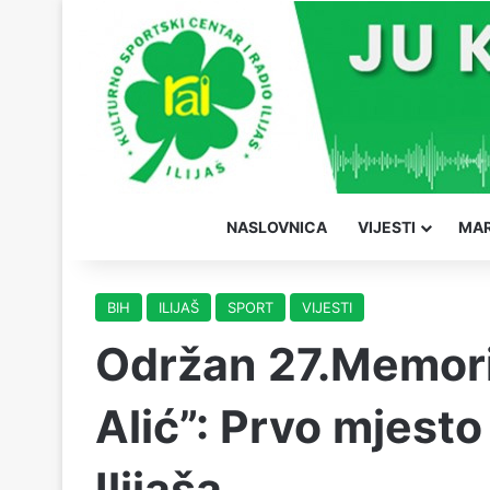
NASLOVNICA
VIJESTI
MAR
BIH
ILIJAŠ
SPORT
VIJESTI
Održan 27.Memorij
Alić”: Prvo mjesto
Ilijaša