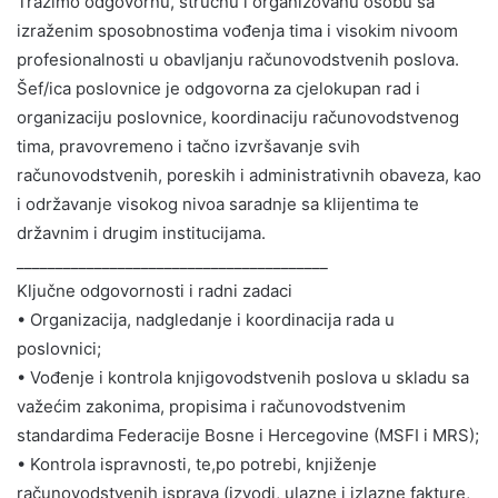
Tražimo odgovornu, stručnu i organizovanu osobu sa
izraženim sposobnostima vođenja tima i visokim nivoom
profesionalnosti u obavljanju računovodstvenih poslova.
Šef/ica poslovnice je odgovorna za cjelokupan rad i
organizaciju poslovnice, koordinaciju računovodstvenog
tima, pravovremeno i tačno izvršavanje svih
računovodstvenih, poreskih i administrativnih obaveza, kao
i održavanje visokog nivoa saradnje sa klijentima te
državnim i drugim institucijama.
________________________________________
Ključne odgovornosti i radni zadaci
• Organizacija, nadgledanje i koordinacija rada u
poslovnici;
• Vođenje i kontrola knjigovodstvenih poslova u skladu sa
važećim zakonima, propisima i računovodstvenim
standardima Federacije Bosne i Hercegovine (MSFI i MRS);
• Kontrola ispravnosti, te,po potrebi, knjiženje
računovodstvenih isprava (izvodi, ulazne i izlazne fakture,