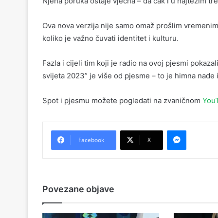
Njena poruka ostaje vječna – da čak i u najtežim tr
Ova nova verzija nije samo omaž prošlim vremenima
koliko je važno čuvati identitet i kulturu.
Fazla i cijeli tim koji je radio na ovoj pjesmi pokaz
svijeta 2023” je više od pjesme – to je himna nade i
Spot i pjesmu možete pogledati na zvaničnom
YouT
Messenger
Facebook
X
Povezane objave