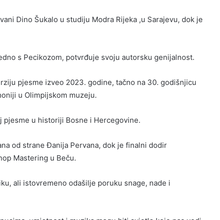
vani Dino Šukalo u studiju Modra Rijeka ,u Sarajevu, dok je
edno s Pecikozom, potvrđuje svoju autorsku genijalnost.
erziju pjesme izveo 2023. godine, tačno na 30. godišnjicu
oniji u Olimpijskom muzeju.
j pjesme u historiji Bosne i Hercegovine.
na od strane Đanija Pervana, dok je finalni dodir
shop Mastering u Beču.
iku, ali istovremeno odašilje poruku snage, nade i