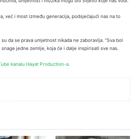
enucima, umjetnost i muzika mogu biti svjetlo koje nas vodi.
, već i most između generacija, podsjećajući nas na to
ali su da se prava umjetnost nikada ne zaboravlja. “Sva bol
 snage jedne zemlje, koja će i dalje inspirisati sve nas.
ube kanalu Hayat Production-a.