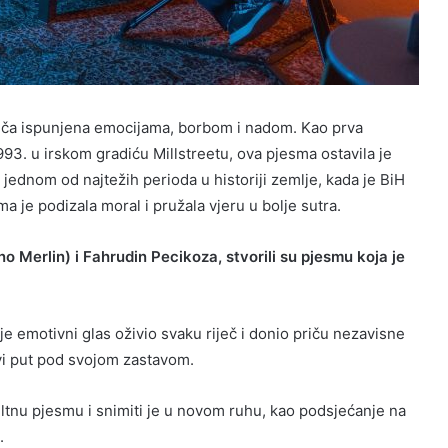
riča ispunjena emocijama, borbom i nadom. Kao prva
3. u irskom gradiću Millstreetu, ova pjesma ostavila je
jednom od najtežih perioda u historiji zemlje, kada je BiH
a je podizala moral i pružala vjeru u bolje sutra.
o Merlin) i Fahrudin Pecikoza, stvorili su pjesmu koja je
ji je emotivni glas oživio svaku riječ i donio priču nezavisne
vi put pod svojom zastavom.
kultnu pjesmu i snimiti je u novom ruhu, kao podsjećanje na
.