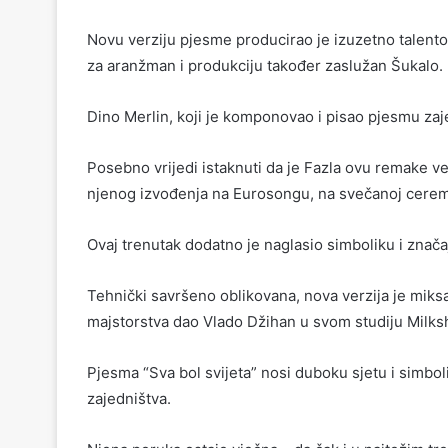
Novu verziju pjesme producirao je izuzetno talento
za aranžman i produkciju također zaslužan Šukalo.
Dino Merlin, koji je komponovao i pisao pjesmu zaj
Posebno vrijedi istaknuti da je Fazla ovu remake v
njenog izvođenja na Eurosongu, na svečanoj cerem
Ovaj trenutak dodatno je naglasio simboliku i znača
Tehnički savršeno oblikovana, nova verzija je miksa
majstorstva dao Vlado Džihan u svom studiju Milk
Pjesma “Sva bol svijeta” nosi duboku sjetu i simbol
zajedništva.