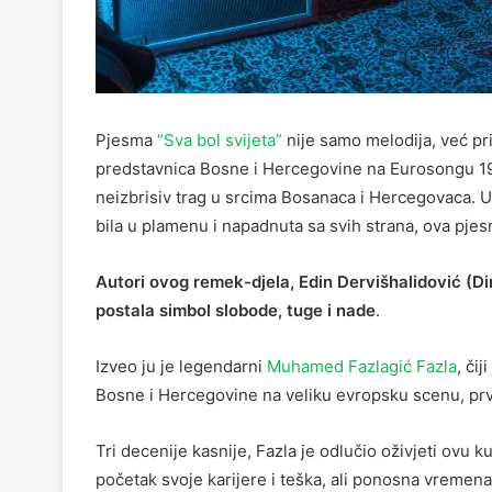
Pjesma
“Sva bol svijeta”
nije samo melodija, već p
predstavnica Bosne i Hercegovine na Eurosongu 199
neizbrisiv trag u srcima Bosanaca i Hercegovaca. U 
bila u plamenu i napadnuta sa svih strana, ova pjesm
Autori ovog remek-djela, Edin Dervišhalidović (Din
postala simbol slobode, tuge i nade
.
Izveo ju je legendarni
Muhamed Fazlagić Fazla
, či
Bosne i Hercegovine na veliku evropsku scenu, pr
Tri decenije kasnije, Fazla je odlučio oživjeti ovu 
početak svoje karijere i teška, ali ponosna vremena