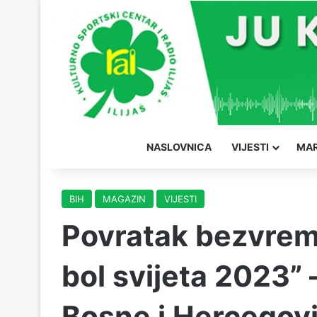
NASLOVNICA
VIJESTI
MAR
BIH
MAGAZIN
VIJESTI
Povratak bezvre
bol svijeta 2023” 
Bosne i Hercegov