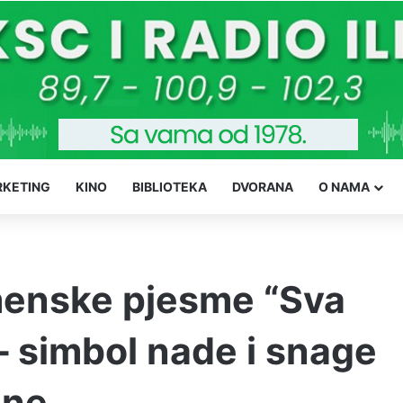
KETING
KINO
BIBLIOTEKA
DVORANA
O NAMA
menske pjesme “Sva
– simbol nade i snage
ine