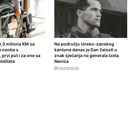
,3 miliona KM za
Na području Unsko-sanskog
e osoba s
kantona danas je Dan žalosti u
 prvi put i za one sa
znak sjećanja na generala Izeta
liditeta
Nanića
05/08/2026