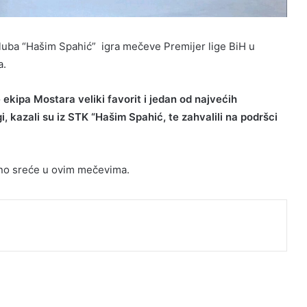
luba “Hašim Spahić” igra mečeve Premijer lige BiH u
a.
ekipa Mostara veliki favorit i jedan od najvećih
i, kazali su iz STK “Hašim Spahić, te zahvalili na podršci
uno sreće u ovim mečevima.