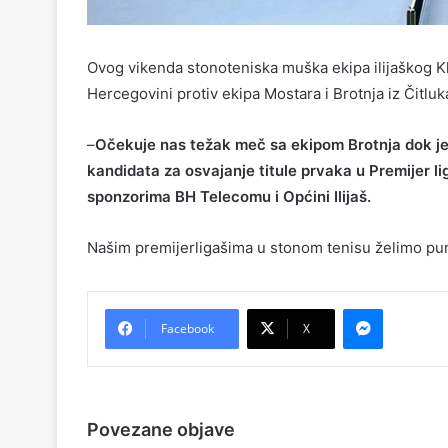
Ovog vikenda stonoteniska muška ekipa ilijaškog K
Hercegovini protiv ekipa Mostara i Brotnja iz Čitluk
–
Očekuje nas težak meč sa ekipom Brotnja dok je 
kandidata za osvajanje titule prvaka u Premijer lig
sponzorima BH Telecomu i Općini Ilijaš.
Našim premijerligašima u stonom tenisu želimo p
Messenger
Facebook
X
Povezane objave