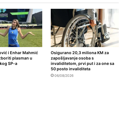
vić i Enhar Mahmić
Osigurano 20,3 miliona KM za
izboriti plasman u
zapošljavanje osoba s
skog SP-a
invaliditetom, prvi put i za one sa
50 posto invaliditeta
06/08/2026