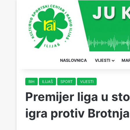
NASLOVNICA
VIJESTI
MAR
BIH
ILIJAŠ
SPORT
VIJESTI
Premijer liga u sto
igra protiv Brotnj