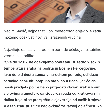
Nedim Sladić, najpoznatiji bh. meteorolog objavio je kada
možemo očekivati novi val izraženijih vrućina.
Najavljuje da nas u narednom periodu očekuju nestabilne
vremenske prilike
“Sve do 12.07. ne očekujemo povratak izuzetno visokih
temperatura zraka na području Bosne i Hercegovine.
Iako će biti dosta sunca u narednom periodu, od iduće
sedmice neće biti potpuno stabilno u Bosni, jer će do
naših predjela povremeno pritjecati vlažan zrak u višim
slojevima atmosfere sa sjeverozapada od kratkovalnih
dolina koje bi se premještale sjevernije od naših krajeva.
Vlažan zrak služit će kao okidač za razvoj oblačnosti koji