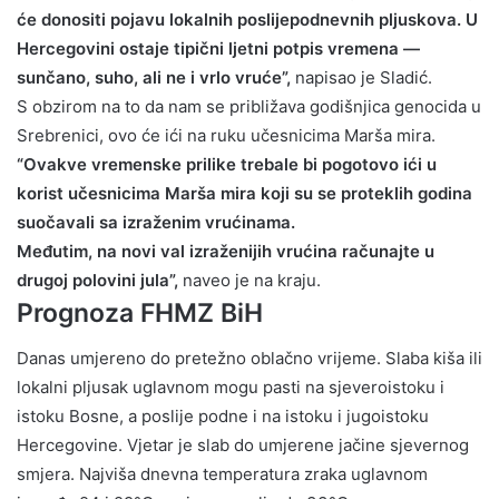
će donositi pojavu lokalnih poslijepodnevnih pljuskova. U
Hercegovini ostaje tipični ljetni potpis vremena —
sunčano, suho, ali ne i vrlo vruće”,
napisao je Sladić.
S obzirom na to da nam se približava godišnjica genocida u
Srebrenici, ovo će ići na ruku učesnicima Marša mira.
“Ovakve vremenske prilike trebale bi pogotovo ići u
korist učesnicima Marša mira koji su se proteklih godina
suočavali sa izraženim vrućinama.
Međutim, na novi val izraženijih vrućina računajte u
drugoj polovini jula”,
naveo je na kraju.
Prognoza FHMZ BiH
Danas umjereno do pretežno oblačno vrijeme. Slaba kiša ili
lokalni pljusak uglavnom mogu pasti na sjeveroistoku i
istoku Bosne, a poslije podne i na istoku i jugoistoku
Hercegovine. Vjetar je slab do umjerene jačine sjevernog
smjera. Najviša dnevna temperatura zraka uglavnom