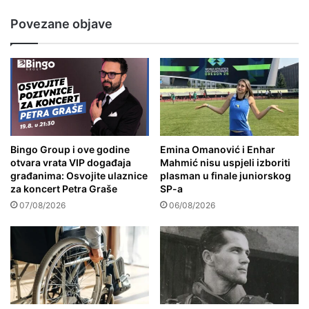
Povezane objave
Bingo Group i ove godine
Emina Omanović i Enhar
otvara vrata VIP događaja
Mahmić nisu uspjeli izboriti
građanima: Osvojite ulaznice
plasman u finale juniorskog
za koncert Petra Graše
SP-a
07/08/2026
06/08/2026