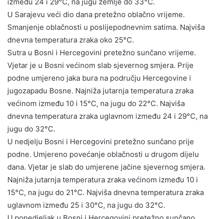
između 24 i 29°C, na jugu zemlje do 33°C.
U Sarajevu veći dio dana pretežno oblačno vrijeme.
Smanjenje oblačnosti u poslijepodnevnim satima. Najviša
dnevna temperatura zraka oko 25°C.
Sutra u Bosni i Hercegovini pretežno sunčano vrijeme.
Vjetar je u Bosni većinom slab sjevernog smjera. Prije
podne umjereno jaka bura na području Hercegovine i
jugozapadu Bosne. Najniža jutarnja temperatura zraka
većinom između 10 i 15°C, na jugu do 22°C. Najviša
dnevna temperatura zraka uglavnom između 24 i 29°C, na
jugu do 32°C.
U nedjelju Bosni i Hercegovini pretežno sunčano prije
podne. Umjereno povećanje oblačnosti u drugom dijelu
dana. Vjetar je slab do umjerene jačine sjevernog smjera.
Najniža jutarnja temperatura zraka većinom između 10 i
15°C, na jugu do 21°C. Najviša dnevna temperatura zraka
uglavnom između 25 i 30°C, na jugu do 32°C.
U ponedjeljak u Bosni i Hercegovini pretežno sunčano