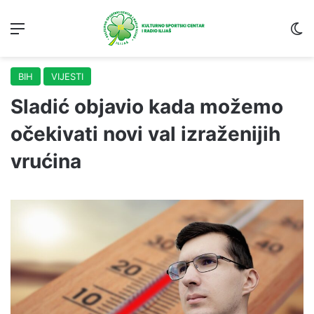
Menu
S
BIH
VIJESTI
Sladić objavio kada možemo
očekivati novi val izraženijih
vrućina