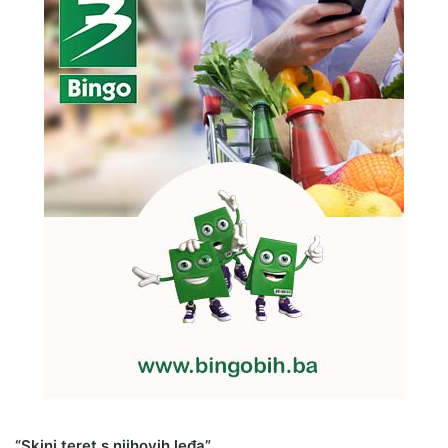
“Skini teret s njihovih leđa”