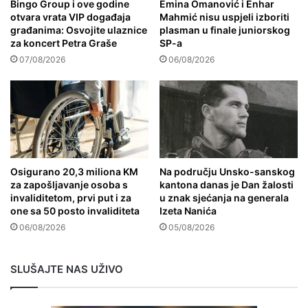
Bingo Group i ove godine
Emina Omanović i Enhar
otvara vrata VIP događaja
Mahmić nisu uspjeli izboriti
građanima: Osvojite ulaznice
plasman u finale juniorskog
za koncert Petra Graše
SP-a
07/08/2026
06/08/2026
Osigurano 20,3 miliona KM
Na području Unsko-sanskog
za zapošljavanje osoba s
kantona danas je Dan žalosti
invaliditetom, prvi put i za
u znak sjećanja na generala
one sa 50 posto invaliditeta
Izeta Nanića
06/08/2026
05/08/2026
SLUŠAJTE NAS UŽIVO