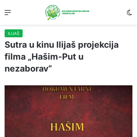
Menu
S
ILIJAŠ
Sutra u kinu Ilijaš projekcija
filma „Hašim-Put u
nezaborav“