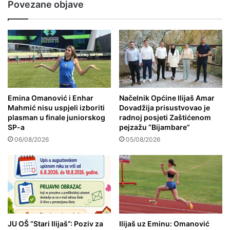
Povezane objave
Emina Omanović i Enhar
Načelnik Općine Ilijaš Amar
Mahmić nisu uspjeli izboriti
Dovadžija prisustvovao je
plasman u finale juniorskog
radnoj posjeti Zaštićenom
SP-a
pejzažu “Bijambare”
06/08/2026
05/08/2026
JU OŠ “Stari Ilijaš”: Poziv za
Ilijaš uz Eminu: Omanović