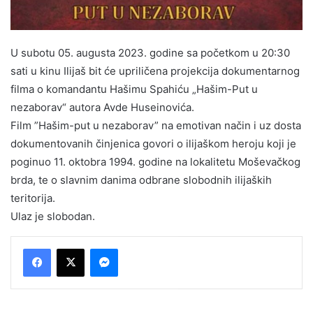
U subotu 05. augusta 2023. godine sa početkom u 20:30
sati u kinu Ilijaš bit će upriličena projekcija dokumentarnog
filma o komandantu Hašimu Spahiću „Hašim-Put u
nezaborav“ autora Avde Huseinovića.
Film ”Hašim-put u nezaborav” na emotivan način i uz dosta
dokumentovanih činjenica govori o ilijaškom heroju koji je
poginuo 11. oktobra 1994. godine na lokalitetu Moševačkog
brda, te o slavnim danima odbrane slobodnih ilijaških
teritorija.
Ulaz je slobodan.
Messenger