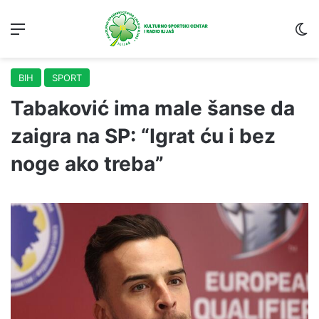
Menu
S
BIH
SPORT
Tabaković ima male šanse da
zaigra na SP: “Igrat ću i bez
noge ako treba”