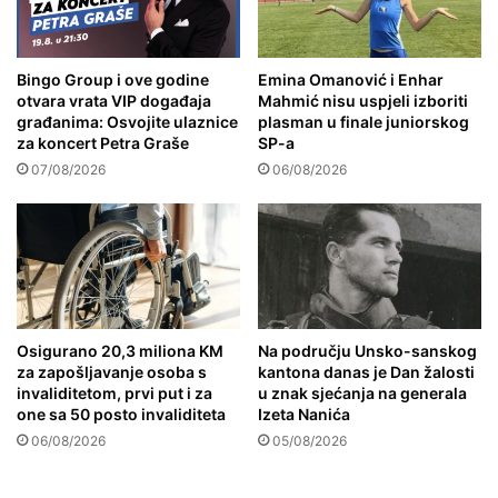
Bingo Group i ove godine
Emina Omanović i Enhar
otvara vrata VIP događaja
Mahmić nisu uspjeli izboriti
građanima: Osvojite ulaznice
plasman u finale juniorskog
za koncert Petra Graše
SP-a
07/08/2026
06/08/2026
Osigurano 20,3 miliona KM
Na području Unsko-sanskog
za zapošljavanje osoba s
kantona danas je Dan žalosti
invaliditetom, prvi put i za
u znak sjećanja na generala
one sa 50 posto invaliditeta
Izeta Nanića
06/08/2026
05/08/2026