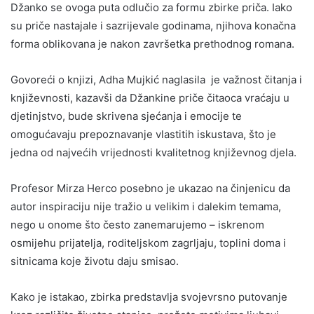
Džanko se ovoga puta odlučio za formu zbirke priča. Iako
su priče nastajale i sazrijevale godinama, njihova konačna
forma oblikovana je nakon završetka prethodnog romana.
Govoreći o knjizi, Adha Mujkić naglasila je važnost čitanja i
književnosti, kazavši da Džankine priče čitaoca vraćaju u
djetinjstvo, bude skrivena sjećanja i emocije te
omogućavaju prepoznavanje vlastitih iskustava, što je
jedna od najvećih vrijednosti kvalitetnog književnog djela.
Profesor Mirza Herco posebno je ukazao na činjenicu da
autor inspiraciju nije tražio u velikim i dalekim temama,
nego u onome što često zanemarujemo – iskrenom
osmijehu prijatelja, roditeljskom zagrljaju, toplini doma i
sitnicama koje životu daju smisao.
Kako je istakao, zbirka predstavlja svojevrsno putovanje