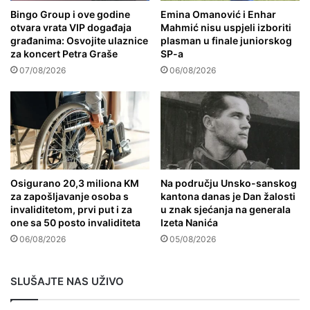
Bingo Group i ove godine
Emina Omanović i Enhar
otvara vrata VIP događaja
Mahmić nisu uspjeli izboriti
građanima: Osvojite ulaznice
plasman u finale juniorskog
za koncert Petra Graše
SP-a
07/08/2026
06/08/2026
Osigurano 20,3 miliona KM
Na području Unsko-sanskog
za zapošljavanje osoba s
kantona danas je Dan žalosti
invaliditetom, prvi put i za
u znak sjećanja na generala
one sa 50 posto invaliditeta
Izeta Nanića
06/08/2026
05/08/2026
SLUŠAJTE NAS UŽIVO