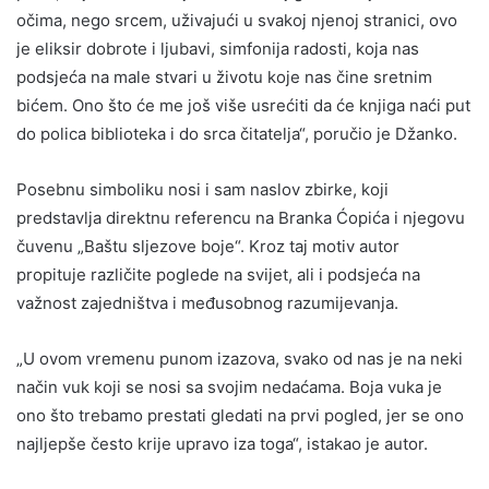
očima, nego srcem, uživajući u svakoj njenoj stranici, ovo
je eliksir dobrote i ljubavi, simfonija radosti, koja nas
podsjeća na male stvari u životu koje nas čine sretnim
bićem. Ono što će me još više usrećiti da će knjiga naći put
do polica biblioteka i do srca čitatelja“, poručio je Džanko.
Posebnu simboliku nosi i sam naslov zbirke, koji
predstavlja direktnu referencu na Branka Ćopića i njegovu
čuvenu „Baštu sljezove boje“. Kroz taj motiv autor
propituje različite poglede na svijet, ali i podsjeća na
važnost zajedništva i međusobnog razumijevanja.
„U ovom vremenu punom izazova, svako od nas je na neki
način vuk koji se nosi sa svojim nedaćama. Boja vuka je
ono što trebamo prestati gledati na prvi pogled, jer se ono
najljepše često krije upravo iza toga“, istakao je autor.