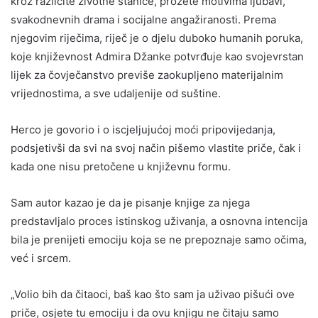
kroz različite životne stanice, prožete motivima ljubavi,
svakodnevnih drama i socijalne angažiranosti. Prema
njegovim riječima, riječ je o djelu duboko humanih poruka,
koje književnost Admira Džanke potvrđuje kao svojevrstan
lijek za čovječanstvo previše zaokupljeno materijalnim
vrijednostima, a sve udaljenije od suštine.
Herco je govorio i o iscjeljujućoj moći pripovijedanja,
podsjetivši da svi na svoj način pišemo vlastite priče, čak i
kada one nisu pretočene u književnu formu.
Sam autor kazao je da je pisanje knjige za njega
predstavljalo proces istinskog uživanja, a osnovna intencija
bila je prenijeti emociju koja se ne prepoznaje samo očima,
već i srcem.
„Volio bih da čitaoci, baš kao što sam ja uživao pišući ove
priče, osjete tu emociju i da ovu knjigu ne čitaju samo