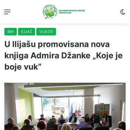
Menu
S
BIH
ILIJAŠ
VIJESTI
U Ilijašu promovisana nova
knjiga Admira Džanke „Koje je
boje vuk“