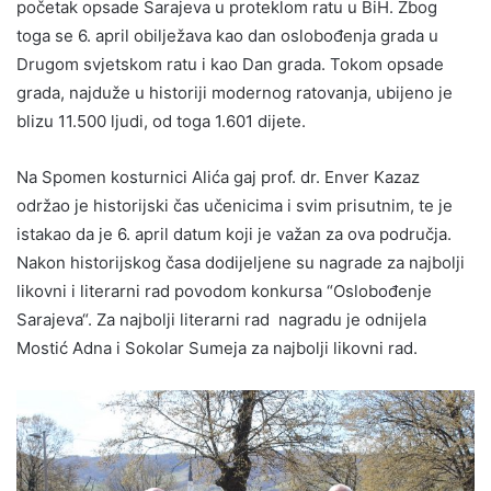
početak opsade Sarajeva u proteklom ratu u BiH. Zbog
toga se 6. april obilježava kao dan oslobođenja grada u
Drugom svjetskom ratu i kao Dan grada. Tokom opsade
grada, najduže u historiji modernog ratovanja, ubijeno je
blizu 11.500 ljudi, od toga 1.601 dijete.
Na Spomen kosturnici Alića gaj prof. dr. Enver Kazaz
održao je historijski čas učenicima i svim prisutnim, te je
istakao da je 6. april datum koji je važan za ova područja.
Nakon historijskog časa dodijeljene su nagrade za najbolji
likovni i literarni rad povodom konkursa “Oslobođenje
Sarajeva“. Za najbolji literarni rad nagradu je odnijela
Mostić Adna i Sokolar Sumeja za najbolji likovni rad.