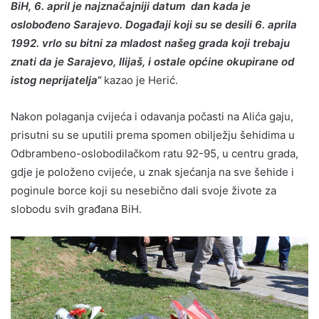
BiH, 6. april je najznačajniji datum dan kada je
oslobođeno Sarajevo.
Događaji koji su se desili 6. aprila
1992. vrlo su bitni za mladost našeg grada koji trebaju
znati da je Sarajevo, Ilijaš, i ostale općine okupirane od
istog neprijatelja“
kazao je Herić.
Nakon polaganja cvijeća i odavanja počasti na Alića gaju,
prisutni su se uputili prema spomen obilježju šehidima u
Odbrambeno-oslobodilačkom ratu 92-95, u centru grada,
gdje je položeno cvijeće, u znak sjećanja na sve šehide i
poginule borce koji su nesebično dali svoje živote za
slobodu svih građana BiH.