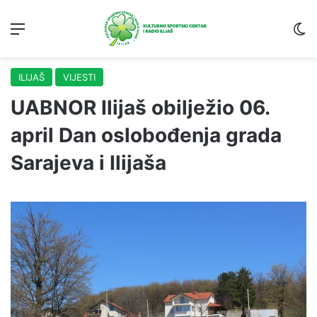
Menu
S
ILIJAŠ
VIJESTI
UABNOR Ilijaš obilježio 06.
april Dan oslobođenja grada
Sarajeva i Ilijaša