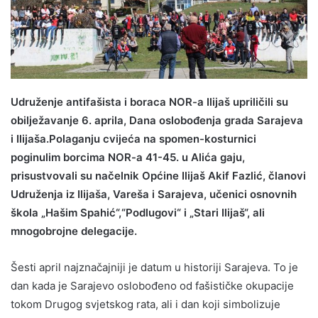
Udruženje antifašista i boraca NOR-a Ilijaš upriličili su
obilježavanje 6. aprila, Dana oslobođenja grada Sarajeva
i Ilijaša.Polaganju cvijeća na spomen-kosturnici
poginulim borcima NOR-a 41-45. u Alića gaju,
prisustvovali su načelnik Općine Ilijaš Akif Fazlić, članovi
Udruženja iz Ilijaša, Vareša i Sarajeva, učenici osnovnih
škola „Hašim Spahić“,“Podlugovi“ i „Stari Ilijaš“, ali
mnogobrojne delegacije.
Šesti april najznačajniji je datum u historiji Sarajeva. To je
dan kada je Sarajevo oslobođeno od fašističke okupacije
tokom Drugog svjetskog rata, ali i dan koji simbolizuje