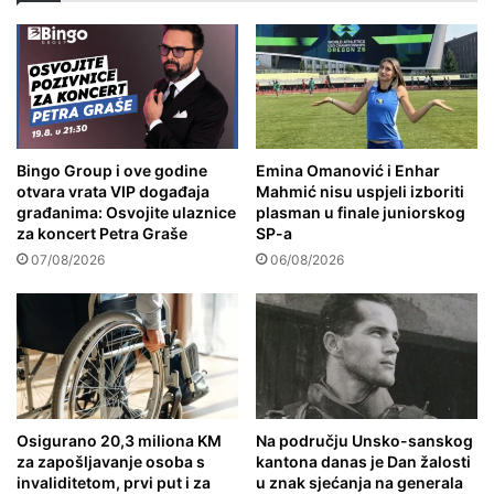
Bingo Group i ove godine
Emina Omanović i Enhar
otvara vrata VIP događaja
Mahmić nisu uspjeli izboriti
građanima: Osvojite ulaznice
plasman u finale juniorskog
za koncert Petra Graše
SP-a
07/08/2026
06/08/2026
Osigurano 20,3 miliona KM
Na području Unsko-sanskog
za zapošljavanje osoba s
kantona danas je Dan žalosti
invaliditetom, prvi put i za
u znak sjećanja na generala