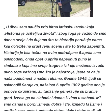
„ U školi sam naučio vrlo bitnu latinsku izreku koja
„Historija je učiteljica života“ i zbog toga je važno da smo
danas ovdje i da čujemo šta to historija poručuje vama
koji dolazite na društvenu scenu i šta to treba zapamtiti.
Historija je bila teška na ovim područjima 6.aprila smo
oslobođeni, onda opet 6.aprila napadnuti puno je
simbolike koja ima svoje tragove iz koje možemo izvuču
puno toga važnog.Ono što je najvažnije, jeste to da je
naša budućnost u našim rukama. Godine 1945. ljudi su
oslobodili Sarajevo, nažalost 6.aprila 1992.godine ono je
ponovo okupirano, ali tadašnje generacije su branile
grad, izvela ga na slobodu i danas živimo u slobodi. Mi
smo danas u borbi između dobra i zla, između fašizma i
antifašizma, uvijek pobjede dobre ideje i dobri ljudi, ali