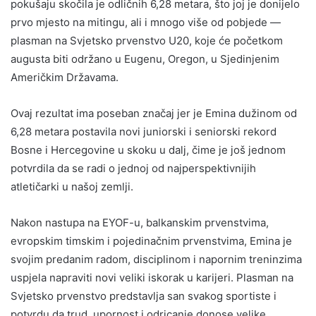
pokušaju skočila je odličnih 6,28 metara, što joj je donijelo
prvo mjesto na mitingu, ali i mnogo više od pobjede —
plasman na Svjetsko prvenstvo U20, koje će početkom
augusta biti održano u Eugenu, Oregon, u Sjedinjenim
Američkim Državama.
Ovaj rezultat ima poseban značaj jer je Emina dužinom od
6,28 metara postavila novi juniorski i seniorski rekord
Bosne i Hercegovine u skoku u dalj, čime je još jednom
potvrdila da se radi o jednoj od najperspektivnijih
atletičarki u našoj zemlji.
Nakon nastupa na EYOF-u, balkanskim prvenstvima,
evropskim timskim i pojedinačnim prvenstvima, Emina je
svojim predanim radom, disciplinom i napornim treninzima
uspjela napraviti novi veliki iskorak u karijeri. Plasman na
Svjetsko prvenstvo predstavlja san svakog sportiste i
potvrdu da trud, upornost i odricanje donose velike