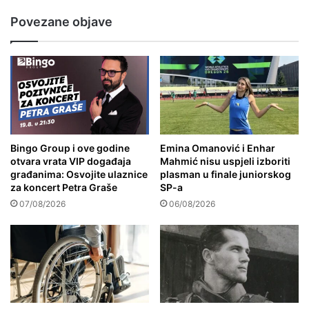
Povezane objave
Bingo Group i ove godine
Emina Omanović i Enhar
otvara vrata VIP događaja
Mahmić nisu uspjeli izboriti
građanima: Osvojite ulaznice
plasman u finale juniorskog
za koncert Petra Graše
SP-a
07/08/2026
06/08/2026