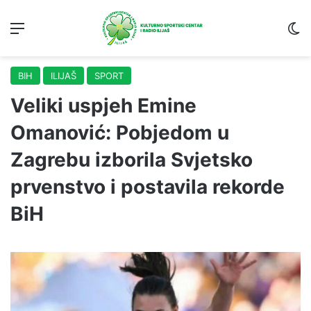
Menu
S
BIH
ILIJAŠ
SPORT
Veliki uspjeh Emine
Omanović: Pobjedom u
Zagrebu izborila Svjetsko
prvenstvo i postavila rekorde
BiH