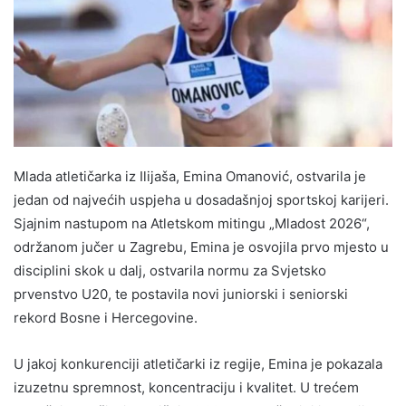
Mlada atletičarka iz Ilijaša, Emina Omanović, ostvarila je
jedan od najvećih uspjeha u dosadašnjoj sportskoj karijeri.
Sjajnim nastupom na Atletskom mitingu „Mladost 2026“,
održanom jučer u Zagrebu, Emina je osvojila prvo mjesto u
disciplini skok u dalj, ostvarila normu za Svjetsko
prvenstvo U20, te postavila novi juniorski i seniorski
rekord Bosne i Hercegovine.
U jakoj konkurenciji atletičarki iz regije, Emina je pokazala
izuzetnu spremnost, koncentraciju i kvalitet. U trećem