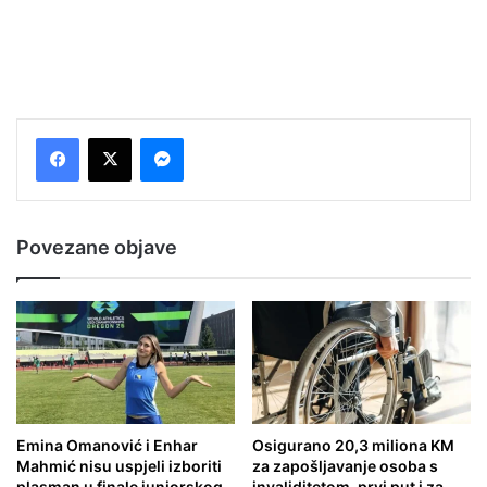
Messenger
Povezane objave
Emina Omanović i Enhar
Osigurano 20,3 miliona KM
Mahmić nisu uspjeli izboriti
za zapošljavanje osoba s
plasman u finale juniorskog
invaliditetom, prvi put i za