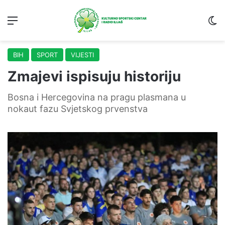
Menu
S
BIH
SPORT
VIJESTI
Zmajevi ispisuju historiju
Bosna i Hercegovina na pragu plasmana u
nokaut fazu Svjetskog prvenstva