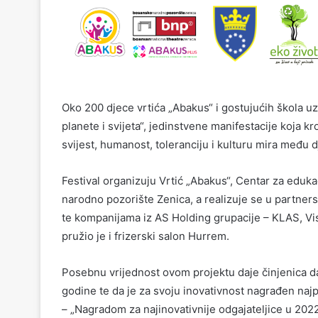
Oko 200 djece vrtića „Abakus“ i gostujućih škola uz
planete i svijeta“, jedinstvene manifestacije koja 
svijest, humanost, toleranciju i kulturu mira među 
Festival organizuju Vrtić „Abakus“, Centar za eduka
narodno pozorište Zenica, a realizuje se u partne
te kompanijama iz AS Holding grupacije – KLAS, Vis
pružio je i frizerski salon Hurrem.
Posebnu vrijednost ovom projektu daje činjenica da
godine te da je za svoju inovativnost nagrađen naj
– „Nagradom za najinovativnije odgajateljice u 2022