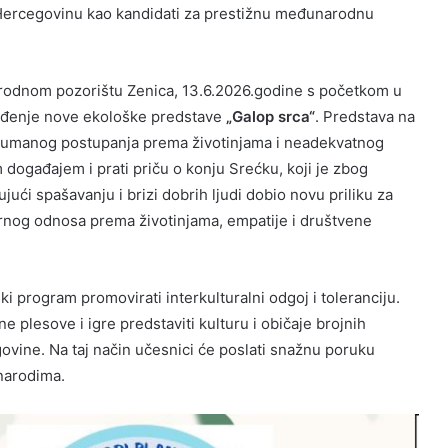
i Hercegovinu kao kandidati za prestižnu međunarodnu
arodnom pozorištu Zenica, 13.6.2026.godine s početkom u
zvođenje nove ekološke predstave
„Galop srca“
. Predstava na
ehumanog postupanja prema životinjama i neadekvatnog
 događajem i prati priču o konju Srećku, koji je zbog
ujući spašavanju i brizi dobrih ljudi dobio novu priliku za
ornog odnosa prema životinjama, empatije i društvene
i program promovirati interkulturalni odgoj i toleranciju.
e plesove i igre predstaviti kulturu i običaje brojnih
egovine. Na taj način učesnici će poslati snažnu poruku
narodima.