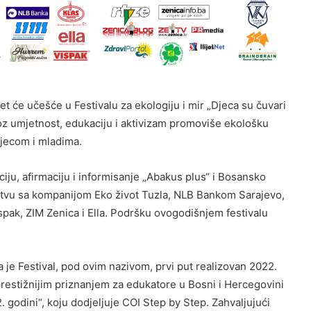
et će učešće u Festivalu za ekologiju i mir „Djeca su čuvari
kroz umjetnost, edukaciju i aktivizam promoviše ekološku
djecom i mladima.
ciju, afirmaciju i informisanje „Abakus plus“ i Bosansko
rstvu sa kompanijom Eko život Tuzla, NLB Bankom Sarajevo,
pak, ZIM Zenica i Ella. Podršku ovogodišnjem festivalu
 je Festival, pod ovim nazivom, prvi put realizovan 2022.
prestižnijim priznanjem za edukatore u Bosni i Hercegovini
. godini“, koju dodjeljuje COI Step by Step. Zahvaljujući