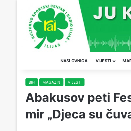
NASLOVNICA
VIJESTI
MAR
BIH
MAGAZIN
VIJESTI
Abakusov peti Fest
mir „Djeca su čuva