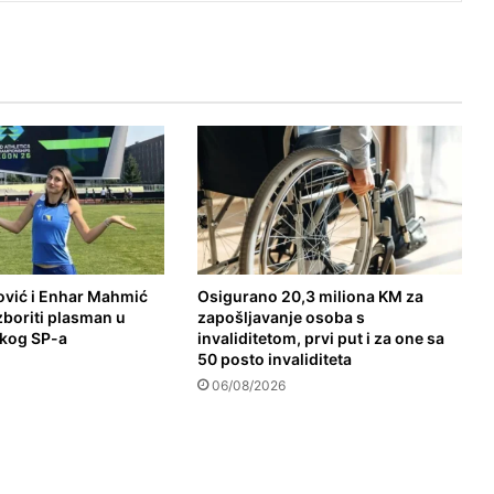
vić i Enhar Mahmić
Osigurano 20,3 miliona KM za
izboriti plasman u
zapošljavanje osoba s
skog SP-a
invaliditetom, prvi put i za one sa
50 posto invaliditeta
06/08/2026