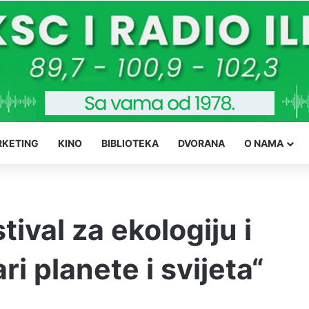
KETING
KINO
BIBLIOTEKA
DVORANA
O NAMA
ival za ekologiju i
ri planete i svijeta“