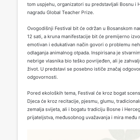
tom uspjehu, organizatori su predstavljali Bosnu 
nagradu Global Teacher Prize.
Ovogodišnji Festival bit će održan u Bosanskom n
12 sati, a kruna manifestacije bit će premijerno i
emotivan i edukativan način govori o problemu n
odlaganja animalnog otpada. Inspirisana je stvarnim
nebrige vlasnika bio teško povrijeđen, ali je zahvalj
život. U predstavi se posebno ističe značaj odgov
odgovornosti.
Pored ekoloških tema, Festival će kroz bogat scensk
Djeca će kroz recitacije, pjesmu, glumu, tradicionaln
zemalja svijeta, ali i bogatu tradiciju Bosne i Herc
prijateljstva, međusobnog uvažavanja i mira među 