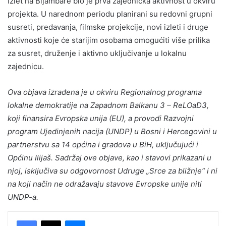
Izlet na Bijambare bio je prva zajednička aktivnost u okviru
projekta. U narednom periodu planirani su redovni grupni
susreti, predavanja, filmske projekcije, novi izleti i druge
aktivnosti koje će starijim osobama omogućiti više prilika
za susret, druženje i aktivno uključivanje u lokalnu
zajednicu.
Ova objava izrađena je u okviru Regionalnog programa
lokalne demokratije na Zapadnom Balkanu 3 – ReLOaD3,
koji finansira Evropska unija (EU), a provodi Razvojni
program Ujedinjenih nacija (UNDP) u Bosni i Hercegovini u
partnerstvu sa 14 općina i gradova u BiH, uključujući i
Općinu Ilijaš. Sadržaj ove objave, kao i stavovi prikazani u
njoj, isključiva su odgovornost Udruge „Srce za bližnje“ i ni
na koji način ne odražavaju stavove Evropske unije niti
UNDP-a.
Messenger