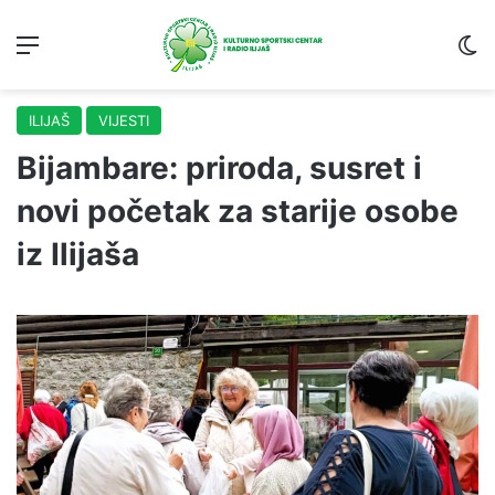
Menu
S
ILIJAŠ
VIJESTI
Bijambare: priroda, susret i
novi početak za starije osobe
iz Ilijaša