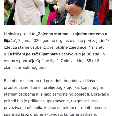
U okviru projekta
„Zajedno starimo – zajedno rastemo u
Ilijašu“
, 2. juna 2026. godine organizovan je prvi zajednički
izlet za starije osobe iz ove lokalne zajednice. Na izletu
u
Zaštićeni pejzaž Bijambare
učestvovalo je
36 starijih
osoba s područja Općine Ilijaš, 7 aktivistkinja 65+ i 6
članica projektnog tima.
Bijambare su jedno od prirodnih bogatstava Ilijaša –
prostor tišine, šume i prelijepog krajolika, koji mnogim
starijim osobama nije lako samostalno posjetiti. Boravak u
prirodi bio je prilika za upoznavanje, razgovor i prvo
povezivanje učesnika koji će se tokom narednih mjeseci
susretati kroz grupne aktivnosti, kulturne sadržaje,