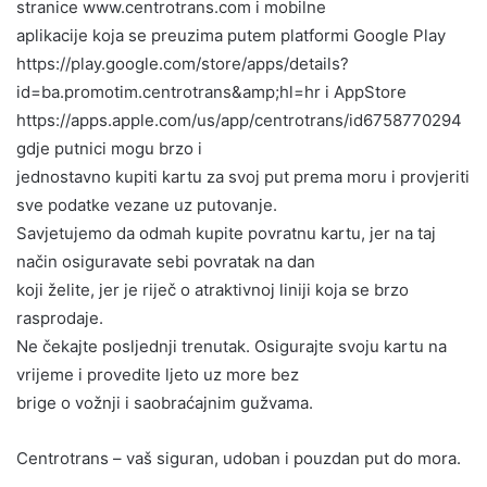
stranice www.centrotrans.com i mobilne
aplikacije koja se preuzima putem platformi Google Play
https://play.google.com/store/apps/details?
id=ba.promotim.centrotrans&amp;hl=hr i AppStore
https://apps.apple.com/us/app/centrotrans/id6758770294
gdje putnici mogu brzo i
jednostavno kupiti kartu za svoj put prema moru i provjeriti
sve podatke vezane uz putovanje.
Savjetujemo da odmah kupite povratnu kartu, jer na taj
način osiguravate sebi povratak na dan
koji želite, jer je riječ o atraktivnoj liniji koja se brzo
rasprodaje.
Ne čekajte posljednji trenutak. Osigurajte svoju kartu na
vrijeme i provedite ljeto uz more bez
brige o vožnji i saobraćajnim gužvama.
Centrotrans – vaš siguran, udoban i pouzdan put do mora.