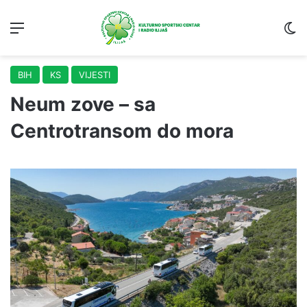
Menu
S
BIH
KS
VIJESTI
Neum zove – sa
Centrotransom do mora