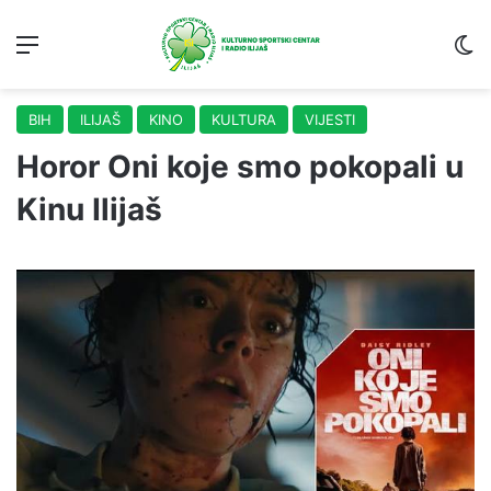
Menu
S
BIH
ILIJAŠ
KINO
KULTURA
VIJESTI
Horor Oni koje smo pokopali u
Kinu Ilijaš