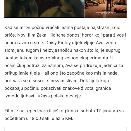
Kad se mrtvi počnu vraćati, istina postaje najstrašniji dio
priče. Novi film Zaka Hilditcha donosi horor koji para živce i
udara ravno u srce. Daisy Ridley utjelovljuje Avu, ženu
slomljenu tugom i neizvjesnošću nakon što joj je suprug
nestao tokom katastrofalnog vojnog eksperimenta. U
očajničkoj potrazi za istinom, Ava se pridružuje jedinici za
prikupljanje tijela – ali ono što započne kao misija nade,
pretvara se u susret s nezamislivim. Dok tijela koja
pokapaju počinju pokazivati znakove života, granica
između ljubavi i užasa polako nestaje.
Film je na repertoaru ilijaškog kina u subotu 17. januara sa
početkom u 19:00 sati, ulaz 5 KM.