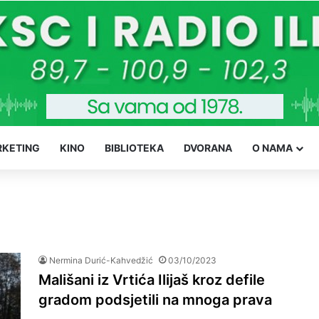
KETING
KINO
BIBLIOTEKA
DVORANA
O NAMA
Nermina Durić-Kahvedžić
03/10/2023
Mališani iz Vrtića Ilijaš kroz defile
gradom podsjetili na mnoga prava