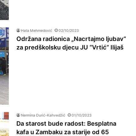
Hata Mehmedović
02/10/2023
Održana radionica „Nacrtajmo ljubav“
za predškolsku djecu JU “Vrtić” Ilijaš
Nermina Durić-Kahvedžić
01/10/2023
Da starost bude radost: Besplatna
kafa u Zambaku za starije od 65