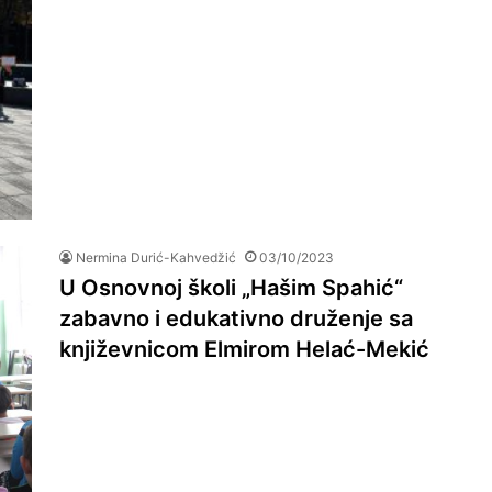
Nermina Durić-Kahvedžić
03/10/2023
U Osnovnoj školi „Hašim Spahić“
zabavno i edukativno druženje sa
književnicom Elmirom Helać-Mekić