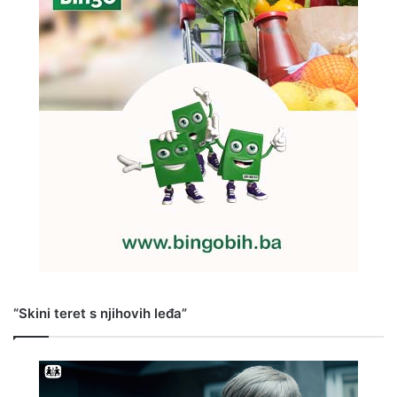
“Skini teret s njihovih leđa”