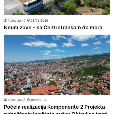
Aldina Jahić
03/06/2026
Neum zove – sa Centrotransom do mora
Aldina Jahić
18/05/2026
Počela realizacija Komponente 2 Projekta
poboljšanja kvaliteta zraka: Objavljen javni