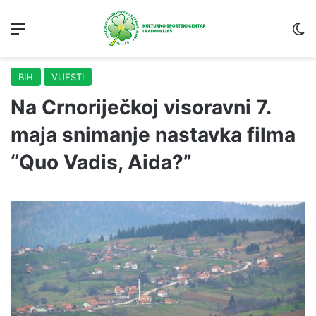
Menu
S
BIH
VIJESTI
Na Crnoriječkoj visoravni 7.
maja snimanje nastavka filma
“Quo Vadis, Aida?”