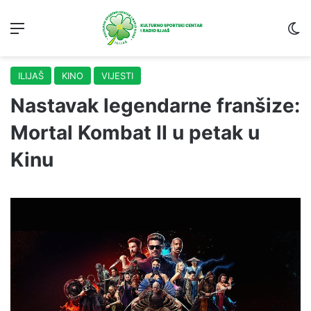
Menu
S
ILIJAŠ
KINO
VIJESTI
Nastavak legendarne franšize:
Mortal Kombat II u petak u
Kinu