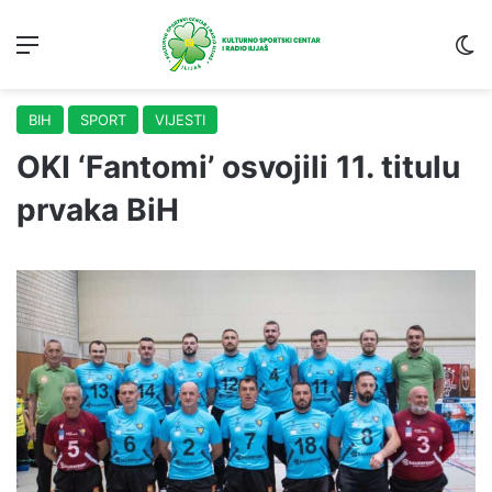
Menu
S
BIH
SPORT
VIJESTI
OKI ‘Fantomi’ osvojili 11. titulu
prvaka BiH