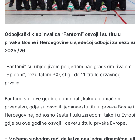
Odbojkaški klub invalida “Fantomi“ osvojili su titulu
prvaka Bosne i Hercegovine u sjedećoj odbojci za sezonu
2025./26.
“Fantomi” su ubjedljivom pobjedom nad gradskim rivalom
“Spidom”, rezultatom 3:0, stigli do 11. titule državnog
prvaka.
Fantomi su i ove godine dominirali, kako u domaćem
prvenstvu, gdje su osvojili jedanaestu titulu prvaka Bosne i
Hercegovine, odnosno šestu titulu zaredom, tako i u Evropi
gdje su ove godine osvojili devetu titulu prvaka Evrope.
– Možemo slobodno reći da je iza nas jedna dinamična, ali