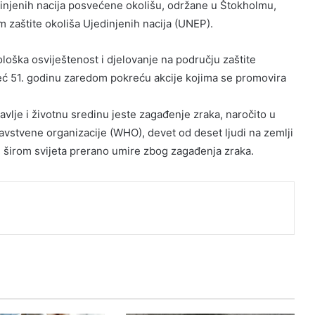
edinjenih nacija posvećene okolišu, održane u Štokholmu,
m zaštite okoliša Ujedinjenih nacija (UNEP).
loška osviještenost i djelovanje na području zaštite
 već 51. godinu zaredom pokreću akcije kojima se promovira
avlje i životnu sredinu jeste zagađenje zraka, naročito u
stvene organizacije (WHO), devet od deset ljudi na zemlji
i širom svijeta prerano umire zbog zagađenja zraka.