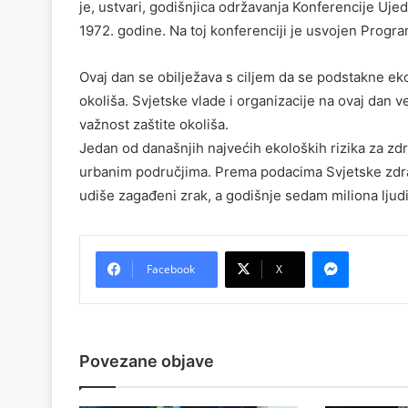
je, ustvari, godišnjica održavanja Konferencije Uj
1972. godine. Na toj konferenciji je usvojen Progra
Ovaj dan se obilježava s ciljem da se podstakne eko
okoliša. Svjetske vlade i organizacije na ovaj dan
važnost zaštite okoliša.
Jedan od današnjih najvećih ekoloških rizika za zdr
urbanim područjima. Prema podacima Svjetske zdrav
udiše zagađeni zrak, a godišnje sedam miliona ljud
Messenger
Facebook
X
Povezane objave