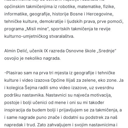
općinskim takmičenjima iz robotike, matematike, fizike,
informatike, geografije, historije Bosne i Hercegovine,
tehničke kulture, demokratije i ljudskih prava, prve pomoći,
programa „Misli mine“, sportskih takmičenja te revije
kulturno-umjetničkog stvaralaštva.
Almin Delić, učenik IX razreda Osnovne škole „Srednje“
osvojio je nekoliko nagrada.
-Plasirao sam na prva tri mjesta iz geografije i tehničke
kulture i video izazova Općine Ilijaš za zelene, eko zone. Ja
i kolegica Šejma radili smo video izazove, uz svesrdnu
podršku nastavnika. Nastavnici su najveća motivacija,
postoje i bolji učenici od mene i oni su mi također
inspiracija da budem bolji i prijavljujem se za takmičenja, a
i same nagrade puno znače i dodatni su podstrek za naš
napredak i trud. Zato zahvaljujem i svojim nastavnicima i