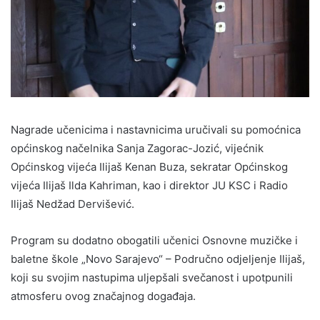
Nagrade učenicima i nastavnicima uručivali su pomoćnica
općinskog načelnika Sanja Zagorac-Jozić, vijećnik
Općinskog vijeća Ilijaš Kenan Buza, sekratar Općinskog
vijeća Ilijaš Ilda Kahriman, kao i direktor JU KSC i Radio
Ilijaš Nedžad Dervišević.
Program su dodatno obogatili učenici Osnovne muzičke i
baletne škole „Novo Sarajevo“ – Područno odjeljenje Ilijaš,
koji su svojim nastupima uljepšali svečanost i upotpunili
atmosferu ovog značajnog događaja.