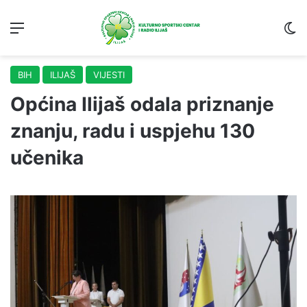
Menu
S
BIH
ILIJAŠ
VIJESTI
Općina Ilijaš odala priznanje
znanju, radu i uspjehu 130
učenika