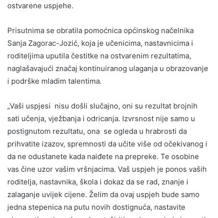
ostvarene uspjehe.
Prisutnima se obratila pomoćnica općinskog načelnika
Sanja Zagorac-Jozić, koja je učenicima, nastavnicima i
roditeljima uputila čestitke na ostvarenim rezultatima,
naglašavajući značaj kontinuiranog ulaganja u obrazovanje
i podrške mladim talentima.
„Vaši uspjesi nisu došli slučajno, oni su rezultat brojnih
sati učenja, vježbanja i odricanja. Izvrsnost nije samo u
postignutom rezultatu, ona se ogleda u hrabrosti da
prihvatite izazov, spremnosti da učite više od očekivanog i
da ne odustanete kada naiđete na prepreke. Te osobine
vas čine uzor vašim vršnjacima. Vaš uspjeh je ponos vaših
roditelja, nastavnika, škola i dokaz da se rad, znanje i
zalaganje uvijek cijene. Želim da ovaj uspjeh bude samo
jedna stepenica na putu novih dostignuća, nastavite