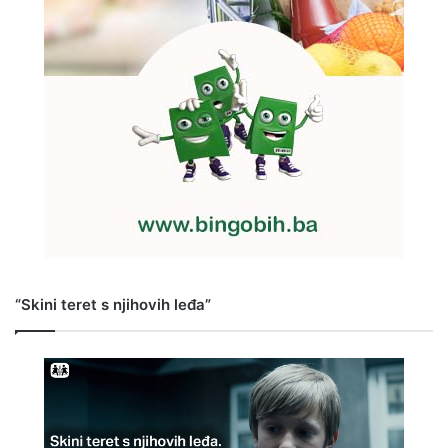
“Skini teret s njihovih leđa”