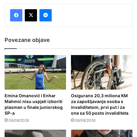
Messenger
Povezane objave
Emina Omanović i Enhar
Osigurano 20,3 miliona KM
Mahmić nisu uspjeli izboriti
za zapošljavanje osoba s
plasman u finale juniorskog
invaliditetom, prvi put i za
SP-a
one sa 50 posto invaliditeta
06/08/2026
06/08/2026