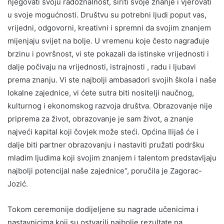
njegovati svoju radoznalnost, širiti svoje znanje i vjerovati
u svoje mogućnosti. Društvu su potrebni ljudi poput vas,
vrijedni, odgovorni, kreativni i spremni da svojim znanjem
mijenjaju svijet na bolje. U vremenu koje često nagrađuje
brzinu i površnost, vi ste pokazali da istinske vrijednosti i
dalje počivaju na vrijednosti, istrajnosti , radu i ljubavi
prema znanju. Vi ste najbolji ambasadori svojih škola i naše
lokalne zajednice, vi ćete sutra biti nositelji naučnog,
kulturnog i ekonomskog razvoja društva. Obrazovanje nije
priprema za život, obrazovanje je sam život, a znanje
najveći kapital koji čovjek može steći. Općina Ilijaš će i
dalje biti partner obrazovanju i nastaviti pružati podršku
mladim ljudima koji svojim znanjem i talentom predstavljaju
najbolji potencijal naše zajednice“, poručila je Zagorac-
Jozić.
Tokom ceremonije dodijeljene su nagrade učenicima i
nastavnicima koji su ostvarili najbolje rezultate na